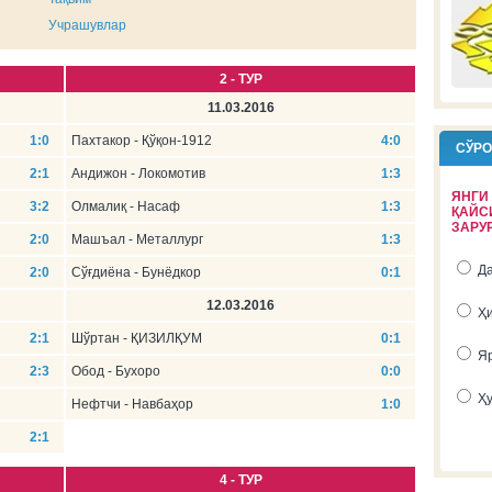
6
Учрашувлар
7
2 - ТУР
8
11.03.2016
9
1:0
Пахтакор - Қўқон-1912
4:0
СЎР
10
2:1
Андижон - Локомотив
1:3
11
ЯНГИ
3:2
Олмалиқ - Насаф
1:3
ҚАЙС
ЗАРУ
12
2:0
Машъал - Металлург
1:3
13
Д
2:0
Сўғдиёна - Бунёдкор
0:1
14
12.03.2016
Ҳ
2:1
Шўртан - ҚИЗИЛҚУМ
0:1
15
Я
2:3
Обод - Бухоро
0:0
16
Ҳ
Нефтчи - Навбаҳор
1:0
тақви
2:1
4 - ТУР