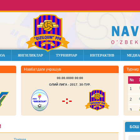
ОА
ЯНГИЛИКЛАР
ТУРНИРЛАР
ИНТЕРАКТИВ
МЕДИА
Навбатдаги учрашув
Турнир
00.00.0000 00:00
№
ОЛИЙ ЛИГА - 2017. 30-ТУР.
1
-:-
2
3
4
м
БОШ
5
Тақвим