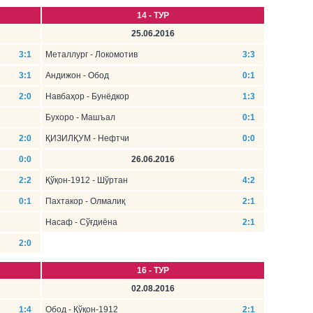
14 - ТУР
25.06.2016
3:1
Металлург - Локомотив
3:3
3:1
Андижон - Обод
0:1
2:0
Навбаҳор - Бунёдкор
1:3
Бухоро - Машъал
0:1
2:0
ҚИЗИЛҚУМ - Нефтчи
0:0
0:0
26.06.2016
2:2
Қўқон-1912 - Шўртан
4:2
0:1
Пахтакор - Олмалиқ
2:1
Насаф - Сўғдиёна
2:1
2:0
16 - ТУР
02.08.2016
1:4
Обод - Қўқон-1912
2:1