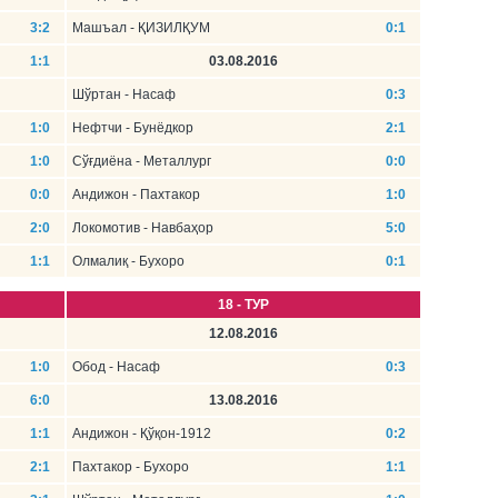
3:2
Машъал - ҚИЗИЛҚУМ
0:1
1:1
03.08.2016
Шўртан - Насаф
0:3
1:0
Нефтчи - Бунёдкор
2:1
1:0
Сўғдиёна - Металлург
0:0
0:0
Андижон - Пахтакор
1:0
2:0
Локомотив - Навбаҳор
5:0
1:1
Олмалиқ - Бухоро
0:1
18 - ТУР
12.08.2016
1:0
Обод - Насаф
0:3
6:0
13.08.2016
1:1
Андижон - Қўқон-1912
0:2
2:1
Пахтакор - Бухоро
1:1