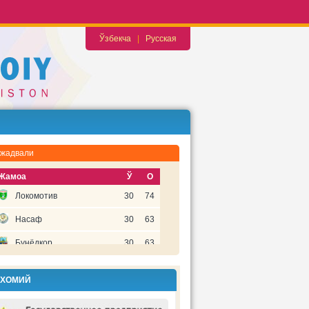
Ўзбекча
|
Русская
 жадвали
Жамоа
Ў
О
Локомотив
30
74
Насаф
30
63
Бунёдкор
30
63
Бухоро
30
58
 ХОМИЙ
Пахтакор
30
52