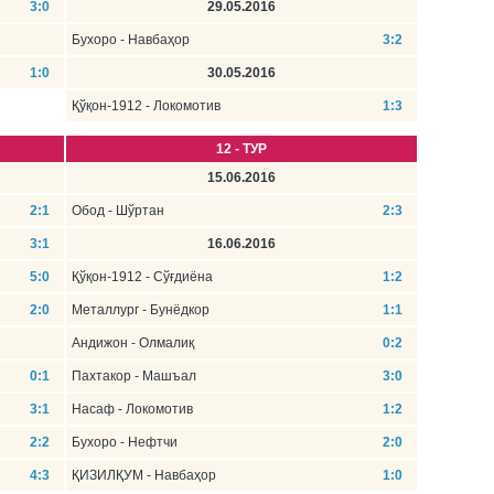
3:0
29.05.2016
Бухоро - Навбаҳор
3:2
1:0
30.05.2016
Қўқон-1912 - Локомотив
1:3
12 - ТУР
15.06.2016
2:1
Обод - Шўртан
2:3
3:1
16.06.2016
5:0
Қўқон-1912 - Сўғдиёна
1:2
2:0
Металлург - Бунёдкор
1:1
Андижон - Олмалиқ
0:2
0:1
Пахтакор - Машъал
3:0
3:1
Насаф - Локомотив
1:2
2:2
Бухоро - Нефтчи
2:0
4:3
ҚИЗИЛҚУМ - Навбаҳор
1:0