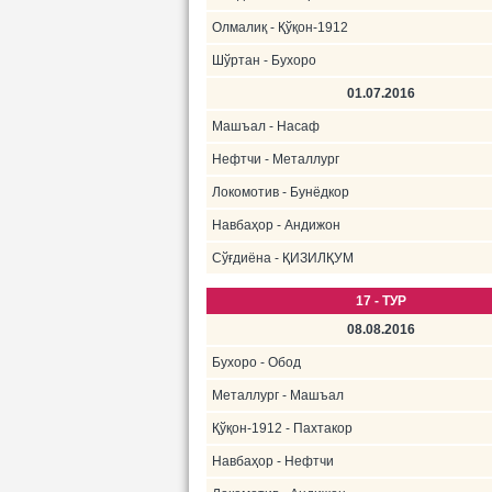
Олмалиқ - Қўқон-1912
Шўртан - Бухоро
01.07.2016
Машъал - Насаф
Нефтчи - Металлург
Локомотив - Бунёдкор
Навбаҳор - Андижон
Сўғдиёна - ҚИЗИЛҚУМ
17 - ТУР
08.08.2016
Бухоро - Обод
Металлург - Машъал
Қўқон-1912 - Пахтакор
Навбаҳор - Нефтчи