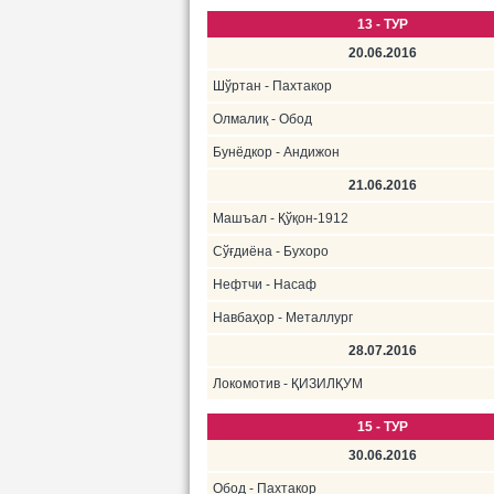
13 - ТУР
20.06.2016
Шўртан - Пахтакор
Олмалиқ - Обод
Бунёдкор - Андижон
21.06.2016
Машъал - Қўқон-1912
Сўғдиёна - Бухоро
Нефтчи - Насаф
Навбаҳор - Металлург
28.07.2016
Локомотив - ҚИЗИЛҚУМ
15 - ТУР
30.06.2016
Обод - Пахтакор