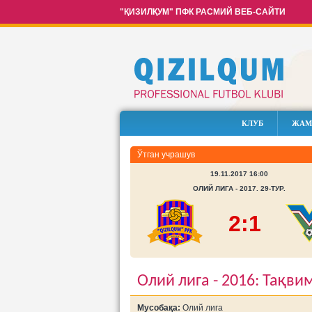
"ҚИЗИЛҚУМ" ПФК РАСМИЙ ВЕБ-САЙТИ
КЛУБ
ЖАМ
Ўтган учрашув
19.11.2017 16:00
ОЛИЙ ЛИГА - 2017. 29-ТУР.
2:1
Олий лига - 2016: Тақви
Мусобақа:
Олий лига