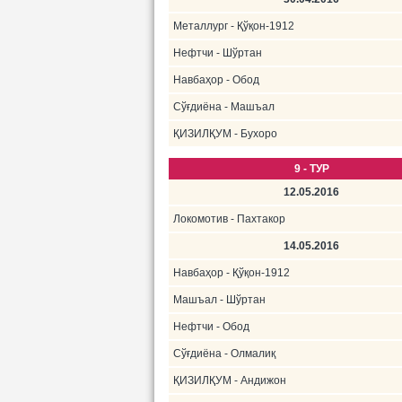
Металлург - Қўқон-1912
Нефтчи - Шўртан
Навбаҳор - Обод
Сўғдиёна - Машъал
ҚИЗИЛҚУМ - Бухоро
9 - ТУР
12.05.2016
Локомотив - Пахтакор
14.05.2016
Навбаҳор - Қўқон-1912
Машъал - Шўртан
Нефтчи - Обод
Сўғдиёна - Олмалиқ
ҚИЗИЛҚУМ - Андижон