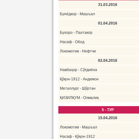
31.03.2016
Бунёдкор - Машъал
01.04.2016
Бухоро - Пахтакор
Насаф - Обод
Локомотив - Нефтчи
02.04.2016
Навбаҳор - Сўғдиёна
Қўқон-1912 - Андижон
Металлург - Шўртан
ҚИЗИЛҚУМ - Олмалиқ
5 - ТУР
15.04.2016
Локомотив - Машъал
Насаф - Қўқон-1912