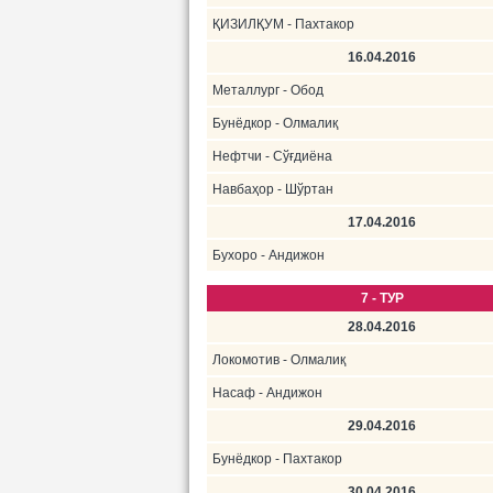
ҚИЗИЛҚУМ - Пахтакор
16.04.2016
Металлург - Обод
Бунёдкор - Олмалиқ
Нефтчи - Сўғдиёна
Навбаҳор - Шўртан
17.04.2016
Бухоро - Андижон
7 - ТУР
28.04.2016
Локомотив - Олмалиқ
Насаф - Андижон
29.04.2016
Бунёдкор - Пахтакор
30.04.2016