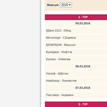
Мавсум:
1 - ТУР
05.03.2016
Қўқон-1912 - Обод
Металлург - Сўғдиёна
ҚИЗИЛҚУМ - Машъал
Бунёдкор - Нефтчи
Бухоро - Олмалиқ
06.03.2016
Насаф - Шўртан
Навбаҳор - Локомотив
07.03.2016
Пахтакор - Андижон
3 - ТУР