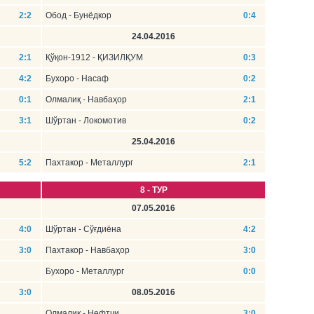
2:2
Обод - Бунёдкор
0:4
24.04.2016
2:1
Қўқон-1912 - ҚИЗИЛҚУМ
0:3
4:2
Бухоро - Насаф
0:2
0:1
Олмалиқ - Навбаҳор
2:1
3:1
Шўртан - Локомотив
0:2
25.04.2016
5:2
Пахтакор - Металлург
2:1
8 - ТУР
07.05.2016
4:0
Шўртан - Сўғдиёна
4:2
3:0
Пахтакор - Навбаҳор
3:0
Бухоро - Металлург
0:0
3:0
08.05.2016
Олмалиқ - Нефтчи
3:0