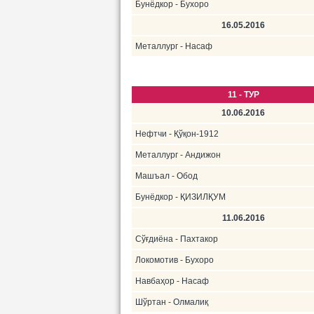
Бунёдкор - Бухоро
16.05.2016
Металлург - Насаф
11 - ТУР
10.06.2016
Нефтчи - Қўқон-1912
Металлург - Андижон
Машъал - Обод
Бунёдкор - ҚИЗИЛҚУМ
11.06.2016
Сўғдиёна - Пахтакор
Локомотив - Бухоро
Навбаҳор - Насаф
Шўртан - Олмалиқ