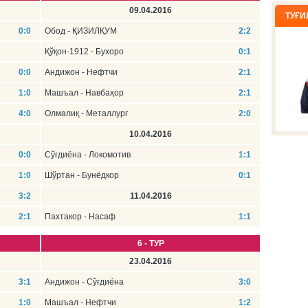
09.04.2016
ТУҒИ
0:0
Обод - ҚИЗИЛҚУМ
2:2
Қўқон-1912 - Бухоро
0:1
0:0
Андижон - Нефтчи
2:1
1:0
Машъал - Навбаҳор
2:1
4:0
Олмалиқ - Металлург
2:0
10.04.2016
0:0
Сўғдиёна - Локомотив
1:1
1:0
Шўртан - Бунёдкор
0:1
3:2
11.04.2016
2:1
Пахтакор - Насаф
1:1
6 - ТУР
23.04.2016
3:1
Андижон - Сўғдиёна
3:0
1:0
Машъал - Нефтчи
1:2