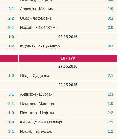
3:1
Андижон - Машъал
1:0
2:2
Обод - Локомотив
0:2
2:1
Насаф - ҚИЗИЛҚУМ
2:0
1:0
09.05.2016
1:2
Қўқон-1912 - Бунёдкор
0:2
10 - ТУР
27.05.2016
1:0
Обод - Сўғдиёна
2:1
28.05.2016
5:1
Андижон - Шўртан
1:3
2:1
Олмалиқ - Машъал
1:0
1:0
Пахтакор - Нефтчи
1:2
1:0
ҚИЗИЛҚУМ - Металлург
1:1
2:1
Насаф - Бунёдкор
1:1