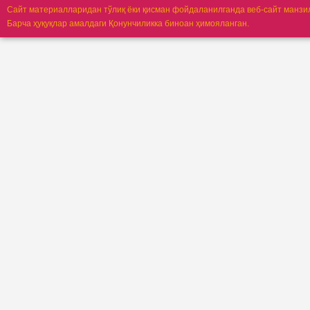
Сайт материалларидан тўлиқ ёки қисман фойдаланилганда веб-сайт манзи
Барча ҳуқуқлар амалдаги Қонунчиликка биноан ҳимояланган.