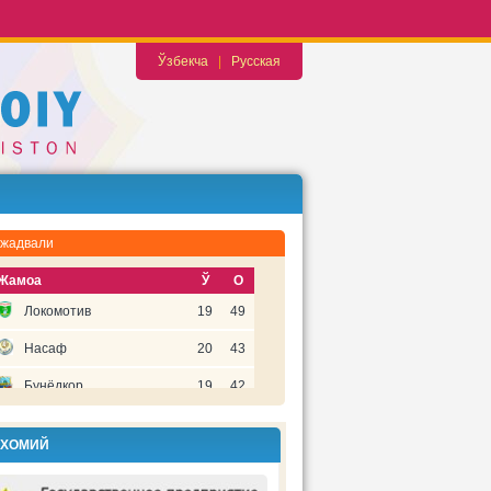
Ўзбекча
|
Русская
 жадвали
Жамоа
Ў
О
Локомотив
19
49
Насаф
20
43
Бунёдкор
19
42
Металлург
20
36
 ХОМИЙ
Бухоро
20
36