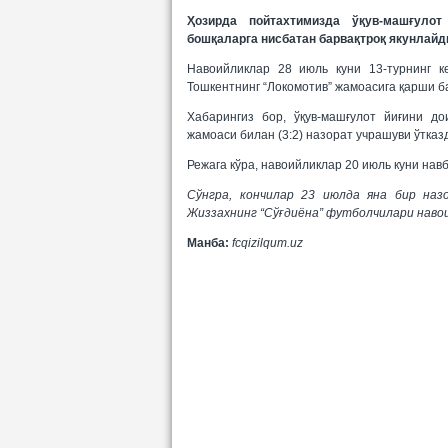
Ҳозирда пойтахтимизда ўқув-машғулот
бошқаларга нисбатан барвақтроқ якунлайд
Навоийликлар 28 июль куни 13-турнинг к
Тошкентнинг “Локомотив” жамоасига қарши б
Хабарингиз бор, ўқув-машғулот йиғини до
жамоаси билан (3:2) назорат учрашуви ўтказ
Режага кўра, навоийликлар 20 июль куни нав
Сўнгра, кончилар 23 июлда яна бир наз
Жиззахнинг “Сўғдиёна” футболчилари навои
Манба:
fcqizilqum.uz