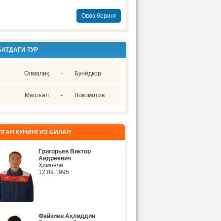
Овоз беринг
АТДАГИ ТУР
Олмалиқ
-
Бунёдкор
Машъал
-
Локомотив
ЛГАН КУНИНГИЗ БИЛАН
Григорьев Виктор
Андреевич
Ҳимоячи
12.09.1995
Файзиев Аҳлиддин