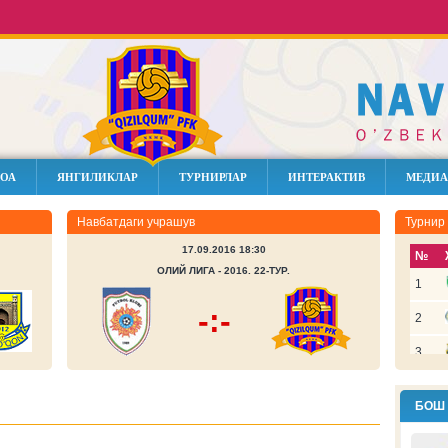
ОА
ЯНГИЛИКЛАР
ТУРНИРЛАР
ИНТЕРАКТИВ
МЕДИА
Навбатдаги учрашув
Турнир
17.09.2016 18:30
№
ОЛИЙ ЛИГА - 2016. 22-ТУР.
1
-:-
2
3
4
БОШ
5