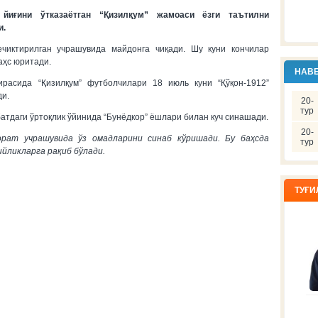
 йиғини ўтказаётган “Қизилқум” жамоаси ёзги таътилни
и.
ечиктирилган учрашувида майдонга чиқади. Шу куни кончилар
аҳс юритади.
НАВБ
ирасида “Қизилқум” футболчилари 18 июль куни “Қўқон-1912”
ди.
20-
тур
батдаги ўртоқлик ўйинида “Бунёдкор” ёшлари билан куч синашади.
20-
орат учрашувида ўз омадларини синаб кўришади. Бу баҳсда
тур
йликларга рақиб бўлади.
ТУҒИ