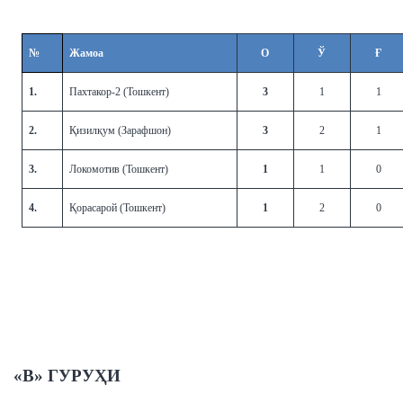
№
Жамоа
О
Ў
Ғ
1.
Пахтакор-2 (Тошкент)
3
1
1
2.
Қизилқум (Зарафшон)
3
2
1
3.
Локомотив (Тошкент)
1
1
0
4.
Қорасарой (Тошкент)
1
2
0
«В» ГУРУҲИ