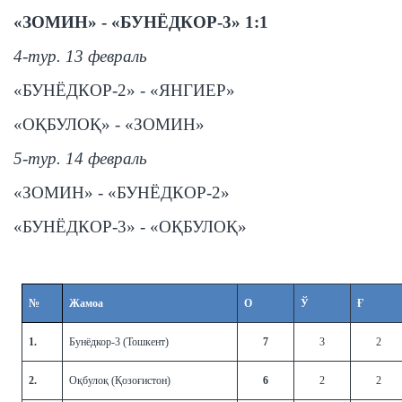
«ЗОМИН» - «БУНЁДКОР-3» 1:1
4-тур. 13 февраль
«БУНЁДКОР-2» - «ЯНГИЕР»
«ОҚБУЛОҚ» - «ЗОМИН»
5-тур. 14 февраль
«ЗОМИН» - «БУНЁДКОР-2»
«БУНЁДКОР-3» - «ОҚБУЛОҚ»
№
Жамоа
О
Ў
Ғ
1.
Бунёдкор-3 (Тошкент)
7
3
2
2.
Оқбулоқ (Қозоғистон)
6
2
2