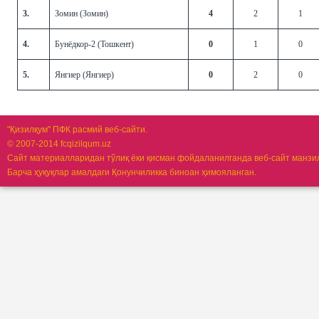
3.
Зомин (Зомин)
4
2
1
4.
Бунёдкор-2 (Тошкент)
0
1
0
5.
Янгиер (Янгиер)
0
2
0
"Қизилқум" ПФК расмий веб-сайти.
© 2007-2014 fcqizilqum.uz
Сайт материалларидан тўлиқ ёки қисман фойдаланилганда веб-сайт манзи
Барча ҳуқуқлар амалдаги Қонунчиликка биноан ҳимояланган.