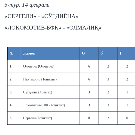
5-тур. 14 февраль
«СЕРГЕЛИ» - «СЎҒДИЁНА»
«ЛОКОМОТИВ-БФК» - «ОЛМАЛИҚ»
№
Жамоа
О
Ў
Ғ
1.
Олмалиқ (Олмалиқ)
6
2
2
2.
Пахтакор-3 (Тошкент)
6
3
2
3.
Сўғдиёна (Жиззах)
3
2
1
4.
Локомотив-БФК (Тошкент)
3
3
1
5.
Сергели (Тошкент)
0
2
0