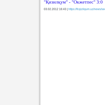
"Қизилқум" - "Окжетпес" 3:0
03.02.2012 16:43 |
https://fcqizilqum.uz/news/se