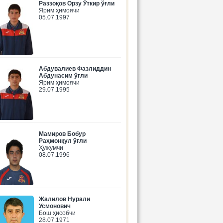
Раззоқов Орзу Ўткир ўғли
Ярим ҳимоячи
05.07.1997
Абдувалиев Фазлиддин
Абдунасим ўғли
Ярим ҳимоячи
29.07.1995
Мамиров Бобур
Раҳмонқул ўғли
Ҳужумчи
08.07.1996
Жалилов Нурали
Усмонович
Бош ҳисобчи
28.07.1971