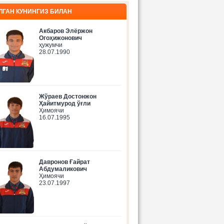
ЛГАН КУНИНГИЗ БИЛАН
Акбаров Элёржон
Огоҳижонович
ҳужумчи
28.07.1990
Жўраев Достонжон
Ҳайитмурод ўғли
Ҳимоячи
16.07.1995
Давронов Ғайрат
Абдумаликович
Ҳимоячи
23.07.1997