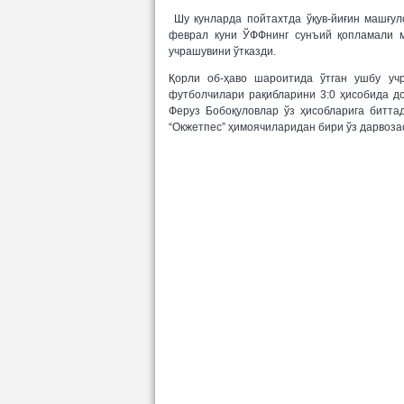
Шу кунларда пойтахтда ўқув
-йи
ғин машғул
феврал куни ЎФФнинг сунъий қопламали м
учрашувини ўтказди.
Қорли об-ҳаво шароитида ўтган ушбу уч
футболчилари рақибларини 3:0 ҳисобида д
Феруз Бобоқуловлар ўз ҳисобларига битта
“Окжетпес” ҳимоячиларидан бири ўз дарвоза