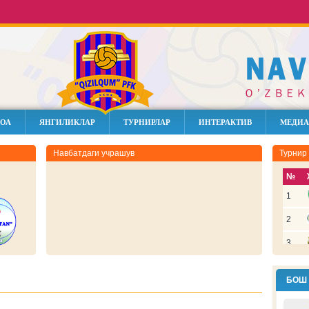
ОА
ЯНГИЛИКЛАР
ТУРНИРЛАР
ИНТЕРАКТИВ
МЕДИА
Навбатдаги учрашув
Турнир
№
1
2
3
4
БОШ
5