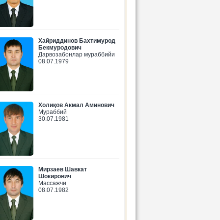
Хайриддинов Бахтимурод
Бекмуродович
Дарвозабонлар мураббийи
08.07.1979
Холиқов Акмал Аминович
Мураббий
30.07.1981
Мирзаев Шавкат
Шокирович
Массажчи
08.07.1982