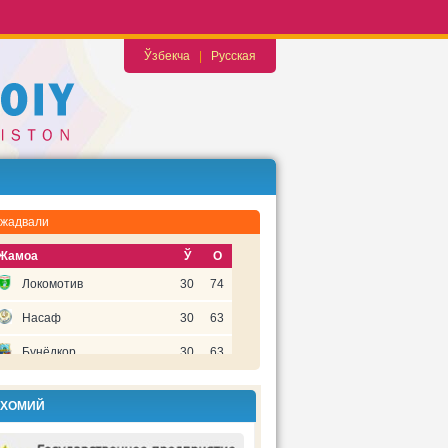
Ўзбекча
|
Русская
 жадвали
Жамоа
Ў
О
Локомотив
30
74
Насаф
30
63
Бунёдкор
30
63
Бухоро
30
58
 ХОМИЙ
Пахтакор
30
52