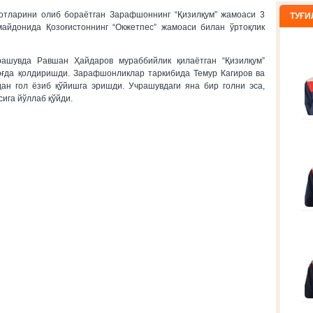
отларини олиб бораётган Зарафшоннинг “Қизилқум” жамоаси 3
ТУҒИ
айдонида Қозоғистоннинг “Окжетпес” жамоаси билан ўртоқлик
рашувда Равшан Ҳайдаров мураббийлик қилаётган “Қизилқум”
оғда қолдиришди. Зарафшонликлар таркибида Темур Кагиров ва
дан гол ёзиб қўйишга эришди. Учрашувдаги яна бир голни эса,
сига йўллаб қўйди.