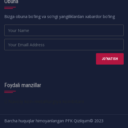
Obuna
Bizga obuna bo'ling va so'ngi yangiliklardan xabardor bo'ling
JO'NATISH
Foydali manzillar
Navoiy kon-metallurgiya kombitani
Barcha huquqlar himoyanlangan PFK Qizilqum© 2023