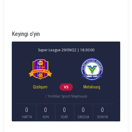
Keyingi o'yin
Super League 29/09/22 | 18:30:00
Qizilqum
VS
Metalourg
Yoshlar Sport Majmuasi
0
0
0
0
0
HAFTA
KUN
SOAT
DAQIQA
SONIYA