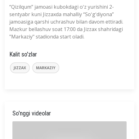
“Qizilqum” jamoasi kubokdagi oʻz yurishini 2-
sentyabr kuni Jizzaxda mahalliy “Soʻgʻdiyona”
jamoasiga qarshi uchrashuv bilan davom ettiradi.
Mazkur bellashuv soat 17:00 da Jizzax shahridagi
"Markaziy" stadionda start oladi.
Kalit so'zlar
JIZZAX
MARKAZIY
So'nggi videolar