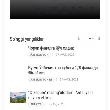
Aziz Usmonov - great defender and
defensive midfielder
So'nggi yangiliklar
Чорак финалга йўл олдик
27-AVG, 2023
ЎЗБЕКИСТОН
Бугун Ўзбекистон кубоги 1/8 финалда
ўйнаймиз
24-AVG, 2023
ЎЗБЕКИСТОН RE
"Qizilqum" mashg‘ulotlarni Antaliyada
davom ettiradi
4-FEV, 2023
TURKIYA