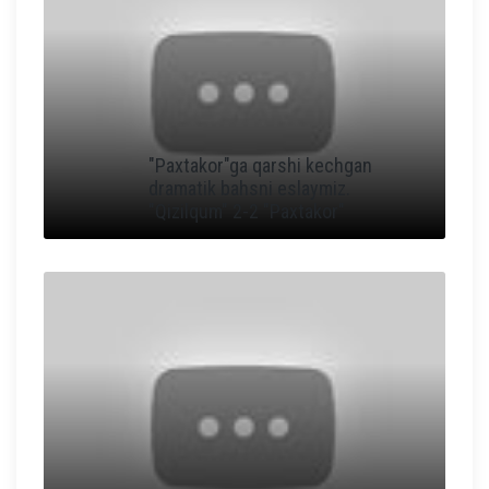
"Paxtakor"ga qarshi kechgan
dramatik bahsni eslaymiz.
"Qizilqum" 2-2 "Paxtakor"